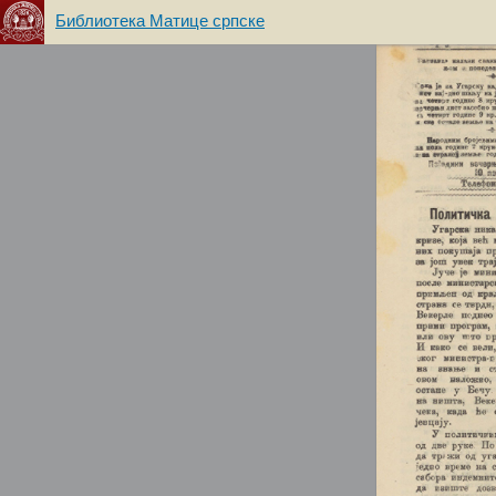
Библиотека Матице српске