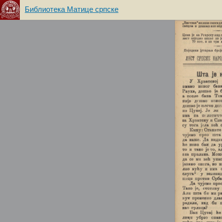
Библиотека Матице српске