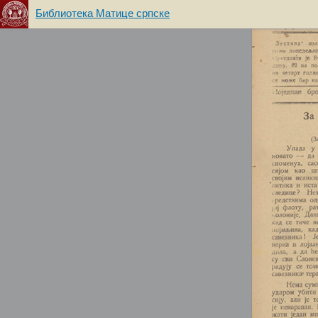
Библиотека Матице српске