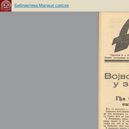
Библиотека Матице српске