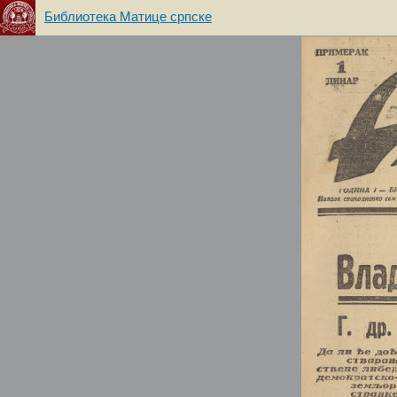
Библиотека Матице српске