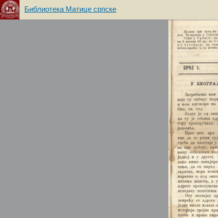
Библиотека Матице српске