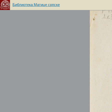
Библиотека Матице српске