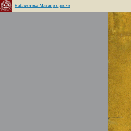
Библиотека Матице српске