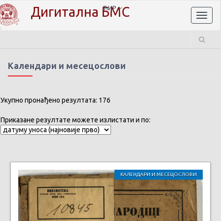
Дигитална БМС
ЋИР
Toggl
naviga
Календари и месецослови
Укупно пронађено резултата: 176
Приказане резултате можете излистати и по:
КАЛЕНДАРИ И МЕСЕЦОСЛОВИ