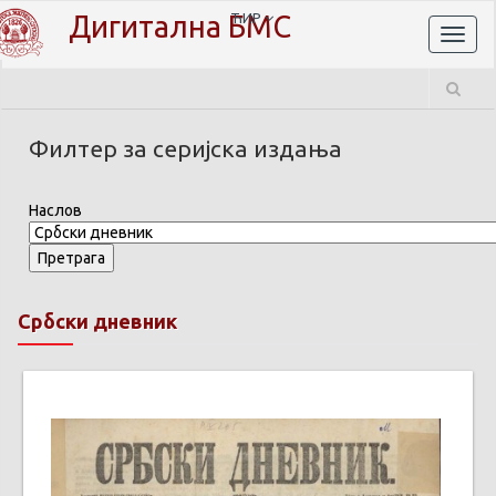
Дигитална БМС
ЋИР
Toggl
naviga
Филтер за серијска издања
Наслов
Србски дневник