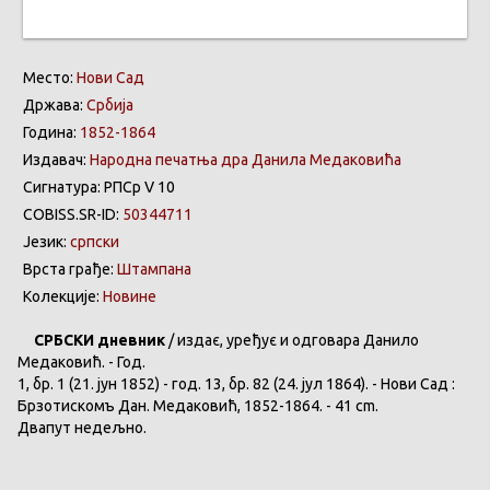
Место:
Нови Сад
Држава:
Србија
Година:
1852-1864
Издавач:
Народна печатња дра Данила Медаковића
Сигнатура: РПСр V 10
COBISS.SR-ID:
50344711
Језик:
српски
Врста грађе:
Штампана
Колекције:
Новине
СРБСКИ
дневник
/
издає
,
уређує
и
одговара
Данило
Медаковић
. - Год.
1,
бр
. 1 (21. јун 1852) - год. 13,
бр
. 82 (24. јул 1864). -
Нови
Сад :
Брзотискомъ
Дан.
Медаковић
, 1852-1864. - 41 cm.
Двапут
недељно
.