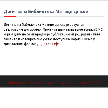
Дигитална Библиотека Матице српске
Дигитална Библиотека Матице српске је резултат
реализације дугорочног Пројекта дигитализације збирки БМС
чији је циљ да се највредније публикације на још један начин
заштите и истовремено учине доступним корисницима у
дигиталном формату -
Детаљније
Библиотека Матице српске - Сва права задржана.© 2026