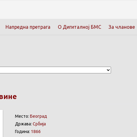
Напредна претрага
О Дигиталној БМС
За чланове
вине
Место:
Београд
Држава:
Србија
Година:
1866