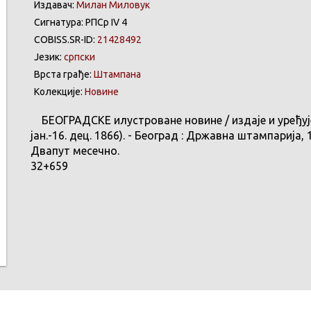
Издавач:
Милан Миловук
Сигнатура: РПСр IV 4
COBISS.SR-ID:
21428492
Језик:
српски
Врста грађе:
Штампана
Колекције:
Новине
БЕОГРАДСКЕ илустроване новине / издаје и уређује М[
јан.-16. дец. 1866). - Београд : Државна штампарија, 1
Двапут месечно.
32+659