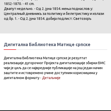
1852-1870. - 41 cm.
Двапут недељно. - Од 2. јуна 1854. мења поднаслов у:
Централный дневникъ за политику и белетристику и излази
од бр. 1. - Од 2. јуна 1854. добија подлист: Светозоръ
Дигитална Библиотека Матице српске
Дигитална Библиотека Матице српске је резултат
реализације дугорочног Пројекта дигитализације збирки БМС
чији је циљ да се највредније публикације на још један начин
заштите и истовремено учине доступним корисницима у
дигиталном формату -
Детаљније