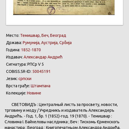
Место:
Темишвар, Беч, Београд
Држава:
Румунија, Аустрија, Србија
Година:
1852-1870
Издавач:
Александар Андрић
Сигнатура: РПСр V 5
COBISS.SR-ID:
50045191
Језик:
српски
Врста грађе:
Штампана
Колекције:
Новине
СВЕТОВИДЪ : Централный листъ за просвету, новости,
трговину и моду / Учредникъ и издаватель Александеръ
Андрићъ. - Год. 1, бр. 1 (1852)-год. 19 (1870). - Темишвар :
Словима І. Байхеловы наслѣдника ; Беч : Тискомь Єрменскогь
манастира ; Београд : Книгопечатньом Александра Андрића,