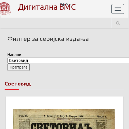
Дигитална БМС
ЋИР
Toggl
naviga
Филтер за серијска издања
Наслов
Световид