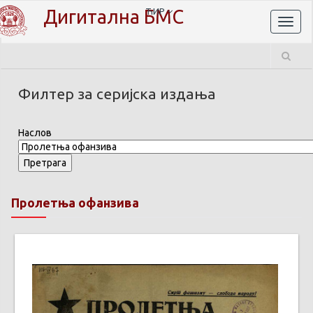
Дигитална БМС
ЋИР
Toggl
naviga
Филтер за серијска издања
Наслов
Пролетња офанзива