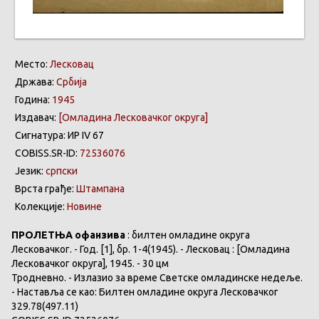
Место:
Лесковац
Држава:
Србија
Година:
1945
Издавач:
[Омладина Лесковачког округа]
Сигнатура: ИР IV 67
COBISS.SR-ID:
72536076
Језик:
српски
Врста грађе:
Штампана
Колекције:
Новине
ПРОЛЕТЊА офанзива
: билтен омладине округа
Лесковачког. - Год. [1], бр. 1-4(1945). - Лесковац : [Омладина
Лесковачког округа], 1945. - 30 цм
Тродневно. - Излазио за време Светске омладинске недеље.
- Наставља се као: Билтен омладине округа Лесковачког
329.78(497.11)