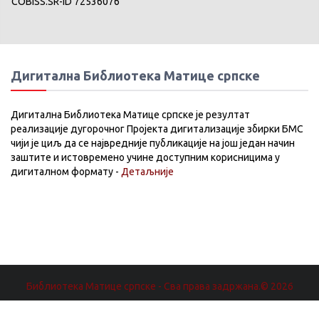
COBISS.SR-ID 72536076
Дигитална Библиотека Матице српске
Дигитална Библиотека Матице српске је резултат
реализације дугорочног Пројекта дигитализације збирки БМС
чији је циљ да се највредније публикације на још један начин
заштите и истовремено учине доступним корисницима у
дигиталном формату -
Детаљније
Библиотека Матице српске - Сва права задржана.© 2026