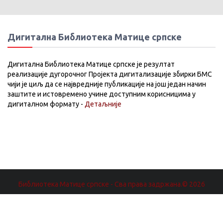
Дигитална Библиотека Матице српске
Дигитална Библиотека Матице српске је резултат
реализације дугорочног Пројекта дигитализације збирки БМС
чији је циљ да се највредније публикације на још један начин
заштите и истовремено учине доступним корисницима у
дигиталном формату -
Детаљније
Библиотека Матице српске - Сва права задржана.© 2026