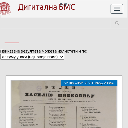
Дигитална БМС
ЋИР
Toggl
naviga
Приказане резултате можете излистати и по:
СИТНА ШТАМПАНА ГРАЂА ДО 1867.