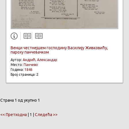
Вeнци честнејшем господину Василију Живковићу,
пароху панчевачком
Аутор:
Aндрић, Александар
Место:
Панчево
Година:
1846
Број страница: 2
Страна 1 од укупно 1
<< Претходна
| 1 |
Следећа >>