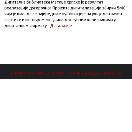
Дигитална Библиотека Матице српске је резултат
реализације дугорочног Пројекта дигитализације збирки БМС
чији је циљ да се највредније публикације на још један начин
заштите и истовремено учине доступним корисницима у
дигиталном формату -
Детаљније
Библиотека Матице српске - Сва права задржана.© 2026