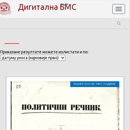
Дигитална БМС
ЋИР
Toggl
naviga
Приказане резултате можете излистати и по:
КЊИГЕ ПОСЛЕ 1867. ГОДИНЕ