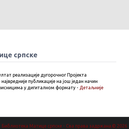
ице српске
ултат реализације дугорочног Пројекта
 највредније публикације на још један начин
рисницима у дигиталном формату -
Детаљније
Библиотека Матице српске - Сва права задржана.© 2026