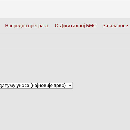
Напредна претрага
О Дигиталној БМС
За чланове