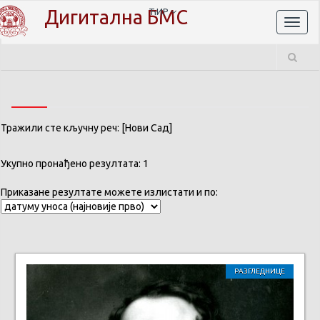
Дигитална БМС
ЋИР
Toggl
naviga
Тражили сте кључну реч: [Нови Сад]
Укупно пронађено резултата: 1
Приказане резултате можете излистати и по:
РАЗГЛЕДНИЦЕ