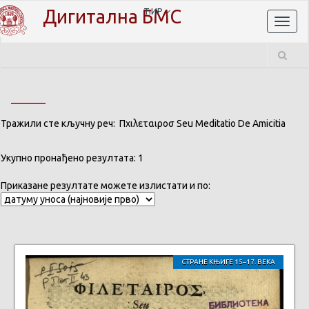
Дигитална БМС
ЋИР
Toggl
naviga
Тражили сте кључну реч: Πχιλεταιροσ Seu Meditatio De Amicitia
Укупно пронађено резултата: 1
Приказане резултате можете излистати и по:
СТРАНЕ КЊИГЕ 15–17. ВЕКА