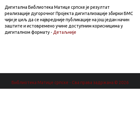
Дигитална Библиотека Матице српске је резултат
реализације дугорочног Пројекта дигитализације збирки БМС
чији је циљ да се највредније публикације на још један начин
заштите и истовремено учине доступним корисницима у
дигиталном формату -
Детаљније
Библиотека Матице српске - Сва права задржана.© 2026