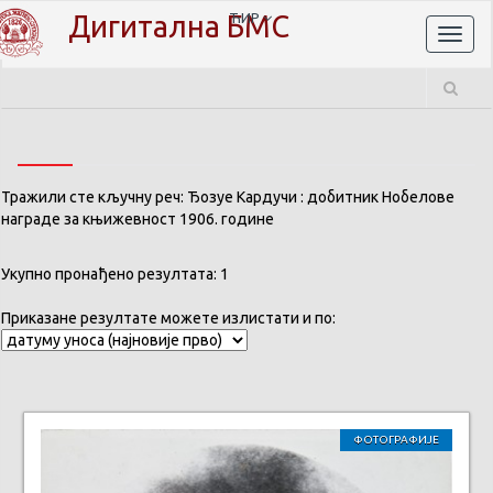
Дигитална БМС
ЋИР
Toggl
naviga
Тражили сте кључну реч: Ђозуе Кардучи : добитник Нобелове
награде за књижевност 1906. године
Укупно пронађено резултата: 1
Приказане резултате можете излистати и по:
ФОТОГРАФИЈЕ