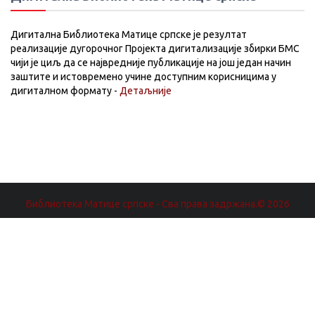
Дигитална Библиотека Матице српске је резултат
реализације дугорочног Пројекта дигитализације збирки БМС
чији је циљ да се највредније публикације на још један начин
заштите и истовремено учине доступним корисницима у
дигиталном формату -
Детаљније
Библиотека Матице српске - Сва права задржана.© 2026