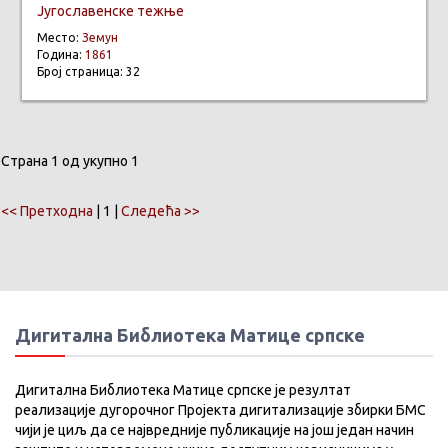
Југославенске тежње
Место:
Земун
Година:
1861
Број страница: 32
Страна 1 од укупно 1
<< Претходна
| 1 |
Следећа >>
Дигитална Библиотека Матице српске
Дигитална Библиотека Матице српске је резултат
реализације дугорочног Пројекта дигитализације збирки БМС
чији је циљ да се највредније публикације на још један начин