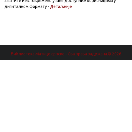
заштите и истовремено учине доступним корисницима у
дигиталном формату -
Детаљније
Библиотека Матице српске - Сва права задржана.© 2026