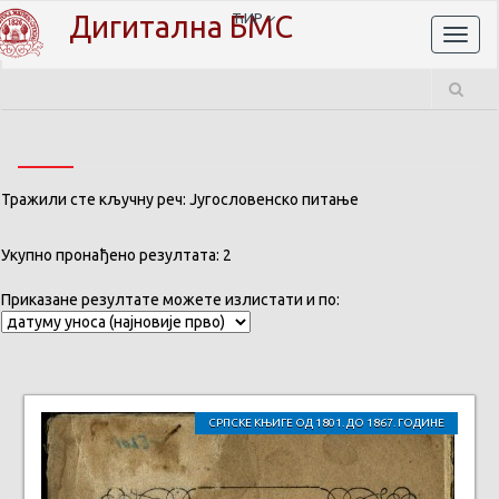
Дигитална БМС
ЋИР
Toggl
naviga
Тражили сте кључну реч: Југословенско питање
Укупно пронађено резултата: 2
Приказане резултате можете излистати и по:
СРПСКЕ КЊИГЕ ОД 1801. ДО 1867. ГОДИНЕ