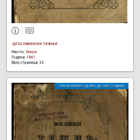
Југославенске тежње
Место:
Земун
Година:
1861
Број страница: 32
СРПСКЕ КЊИГЕ ОД 1801. ДО 1867. ГОДИНЕ