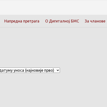
Напредна претрага
О Дигиталној БМС
За чланове