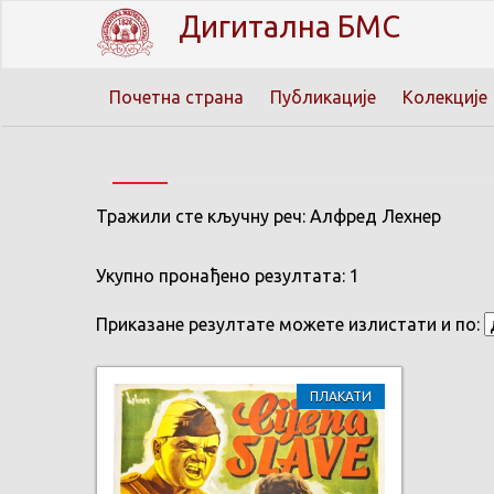
Дигитална БМС
Почетна страна
Публикације
Колекције
Тражили сте кључну реч: Алфред Лехнер
Укупно пронађено резултата: 1
Приказане резултате можете излистати и по:
ПЛАКАТИ