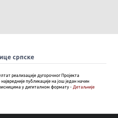
ице српске
ултат реализације дугорочног Пројекта
 највредније публикације на још један начин
рисницима у дигиталном формату -
Детаљније