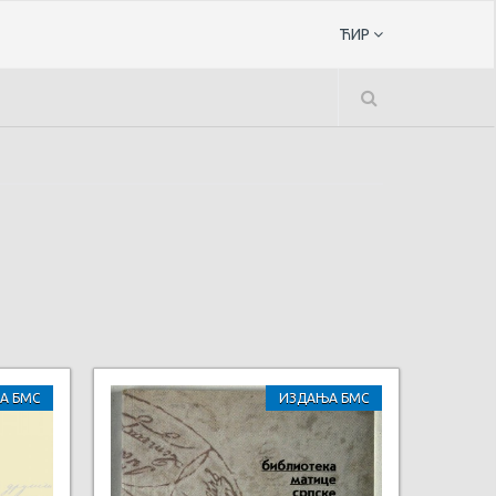
ЋИР
А БМС
ИЗДАЊА БМС