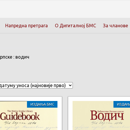
Напредна претрага
О Дигиталној БМС
За чланове
рпске : водич
ИЗДАЊА БМС
ИЗДАЊ