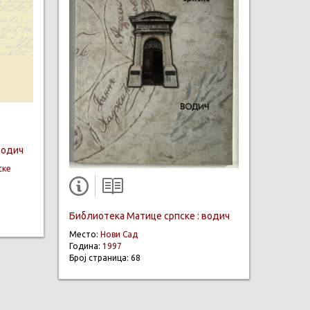
водич
ске
Библиотека Матице српске : водич
Место:
Нови Сад
Година:
1997
Број страница: 68