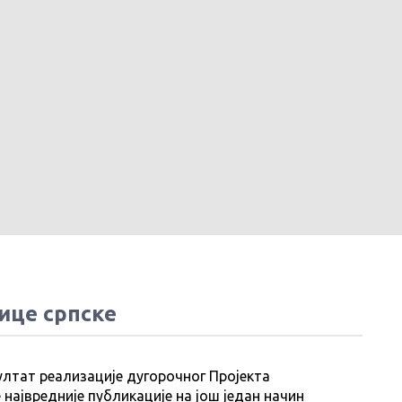
ице српске
ултат реализације дугорочног Пројекта
 највредније публикације на још један начин