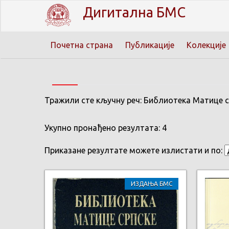
Дигитална БМС
Почетна страна
Публикације
Колекције
Тражили сте кључну реч: Библиотека Матице с
Укупно пронађено резултата: 4
Приказане резултате можете излистати и по:
ИЗДАЊА БМС