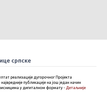
ице српске
ултат реализације дугорочног Пројекта
 највредније публикације на још један начин
рисницима у дигиталном формату -
Детаљније