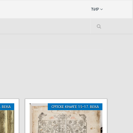
ЋИР
. ВЕКА
СРПСКЕ КЊИГЕ 15–17. ВЕКА