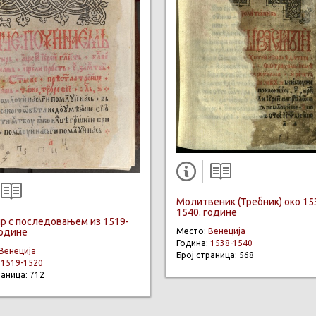
Молитвеник (Требник) око 15
1540. године
р с последовањем из 1519-
године
Место:
Венеција
Година:
1538-1540
Венеција
Број страница: 568
:
1519-1520
раница: 712