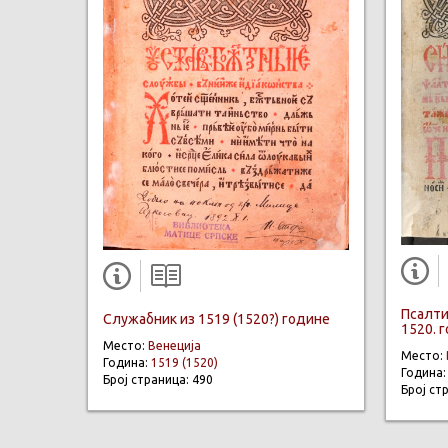
Псалти
Служабник из 1519 (1520?) године
1520. 
Место:
Венеција
Место:
Година:
1519 (1520)
Година
Број страница: 490
Број ст