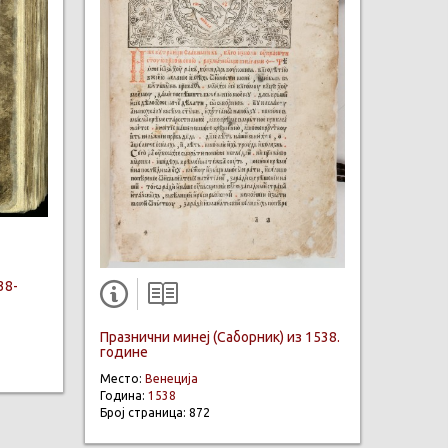
38-
Празнични минеј (Саборник) из 1538.
године
Место:
Венеција
Година:
1538
Број страница: 872