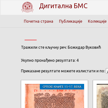
Дигитална БМС
Почетна страна
Публикације
Колекције
Тражили сте кључну реч: Божидар Вуковић
Укупно пронађено резултата: 4
Приказане резултате можете излистати и по:
СРПСКЕ КЊИГЕ 15–17. ВЕКА