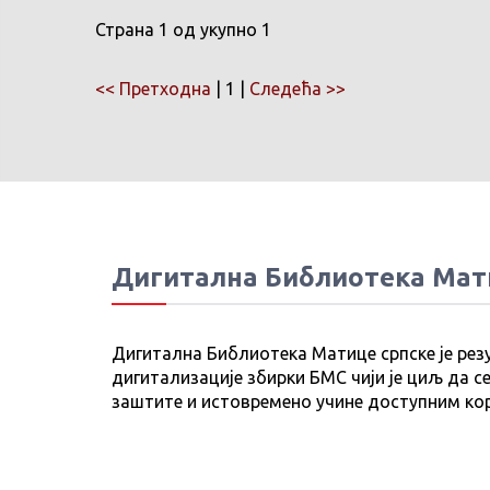
Страна 1 од укупно 1
<< Претходна
| 1 |
Следећа >>
Дигитална Библиотека Мат
Дигитална Библиотека Матице српске је рез
дигитализације збирки БМС чији је циљ да се
заштите и истовремено учине доступним ко