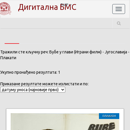
Дигитална БМС
ЋИР
Toggl
naviga
Тражили сте кључну реч: Бубе у глави (Играни филм) - Југославија -
Плакати
Укупно пронађено резултата: 1
Приказане резултате можете излистати и по:
ПЛАКАТИ