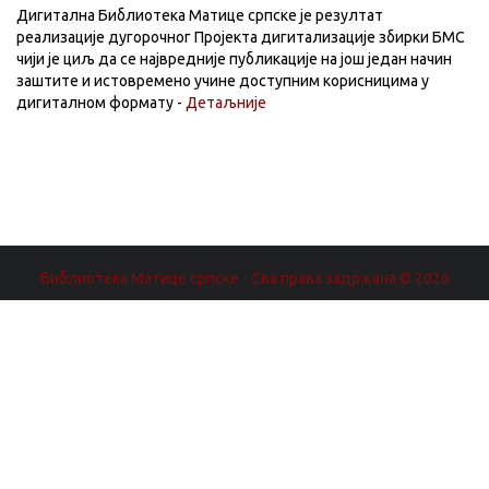
Дигитална Библиотека Матице српске је резултат
реализације дугорочног Пројекта дигитализације збирки БМС
чији је циљ да се највредније публикације на још један начин
заштите и истовремено учине доступним корисницима у
дигиталном формату -
Детаљније
Библиотека Матице српске - Сва права задржана.© 2026