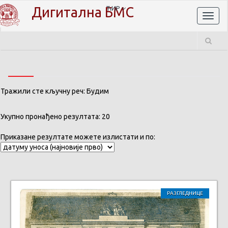
Дигитална БМС
ЋИР
Toggl
naviga
Тражили сте кључну реч: Будим
Укупно пронађено резултата: 20
Приказане резултате можете излистати и по:
РАЗГЛЕДНИЦЕ