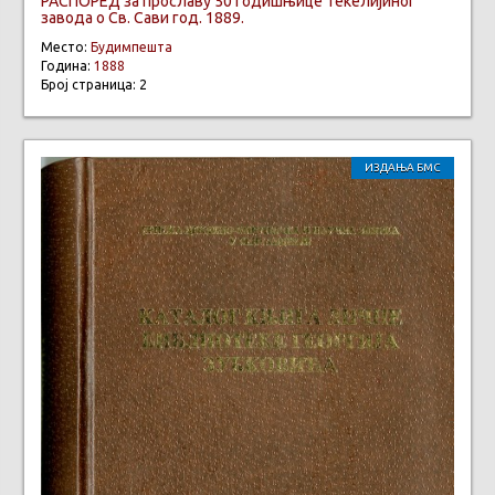
РАСПОРЕД за прославу 50 годишњице Текелијиног
завода о Св. Сави год. 1889.
Место:
Будимпешта
Година:
1888
Број страница: 2
ИЗДАЊА БМС