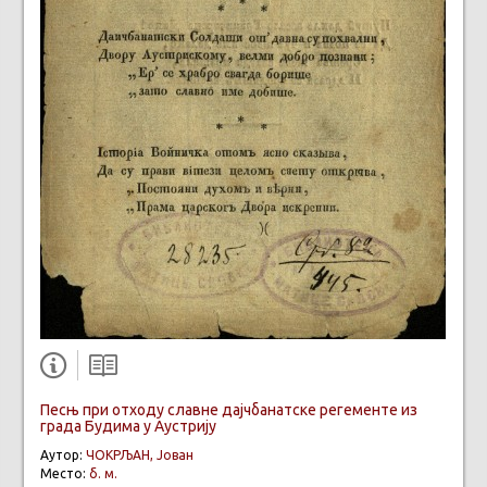
Песњ при отходу славне дајчбанатске регементе из
града Будима у Аустрију
Аутор:
ЧОКРЉАН, Јован
Место:
б. м.