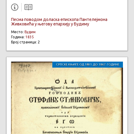
Песма поводом доласка епископа Пантелејмона
Живковића у његову епархију у Будиму
Место:
Будим
Година:
1835
Број страница: 2
СРПСКЕ КЊИГЕ ОД 1801. ДО 1867. ГОДИНЕ