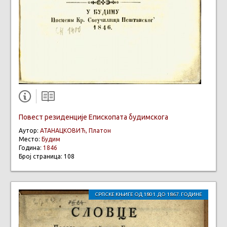
Повест резиденције Епископата будимскога
Аутор:
АТАНАЦКОВИЋ, Платон
Место:
Будим
Година:
1846
Број страница: 108
СРПСКЕ КЊИГЕ ОД 1801. ДО 1867. ГОДИНЕ