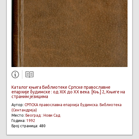
Каталог књига Библиотеке Српске православне
епархије будимске : од XIX до XX века. [Књ.] 2, Књиге на
страним језицима
Аутор:
СРПСКА православна епархија будимска. Библиотека
(Сентандреја)
Место:
Београд : Нови Сад
Година:
1992
Број страница: 480