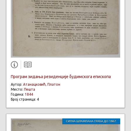
Програм зидања резиденције будимскога епископа
Аутор:
Атанацковић, Платон
Место:
Пешта
Година:
1844
Број страница: 4
СИТНА ШТАМПАНА ГРАЂА ДО 1867.