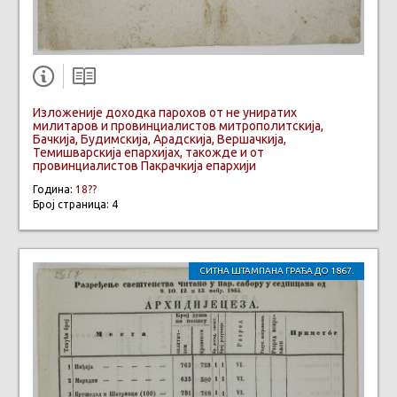
Изложеније доходка парохов от не униратих
милитаров и провинциалистов митрополитскија,
Бачкија, Будимскија, Арадскија, Вершачкија,
Темишварскија епархијах, такожде и от
провинциалистов Пакрачкија епархији
Година:
18??
Број страница: 4
СИТНА ШТАМПАНА ГРАЂА ДО 1867.