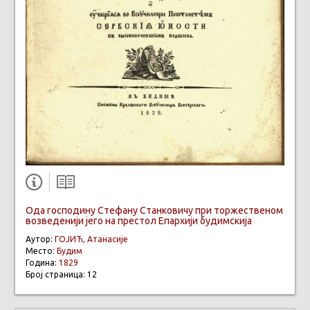
Ода господину Стефану Станковичу при торжественом
возведенији јего на престол Епархији будимскија
Аутор:
ГОЈИЋ, Атанасије
Место:
Будим
Година:
1829
Број страница: 12