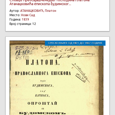
Словце Преосвјашченејшег Господина Платона
Атанацковића епископа будимског...
Аутор:
АТАНАЦКОВИЋ, Платон
Место:
Нови Сад
Година:
1839
Број страница: 12
СРПСКЕ КЊИГЕ ОД 1801. ДО 1867. ГОДИНЕ