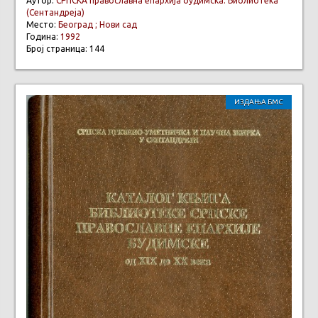
Аутор:
СРПСКА православна епархија будимска. Библиотека
(Сентандреја)
Место:
Београд ; Нови сад
Година:
1992
Број страница: 144
ИЗДАЊА БМС