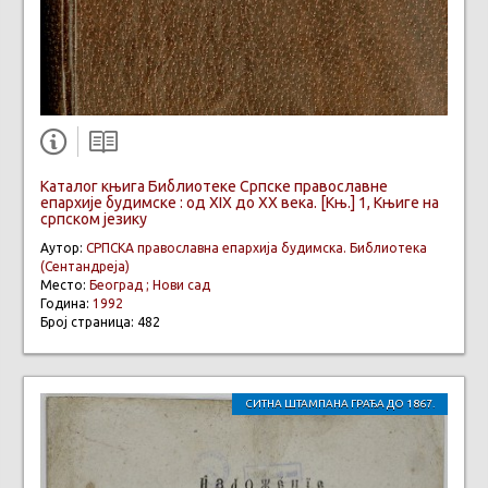
Каталог књига Библиотеке Српске православне
епархије будимске : од XIX до XX века. [Књ.] 1, Књиге на
српском језику
Аутор:
СРПСКА православна епархија будимска. Библиотека
(Сентандреја)
Место:
Београд ; Нови сад
Година:
1992
Број страница: 482
СИТНА ШТАМПАНА ГРАЂА ДО 1867.