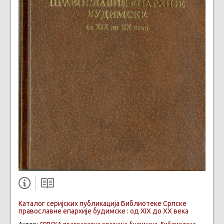
Каталог серијских публикација Библиотеке Српске
православне епархије будимске : од XIX до XX века