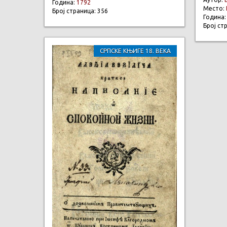
Година:
1792
Место:
Број страница: 356
Година
Број ст
СРПСКЕ КЊИГЕ 18. ВЕКА