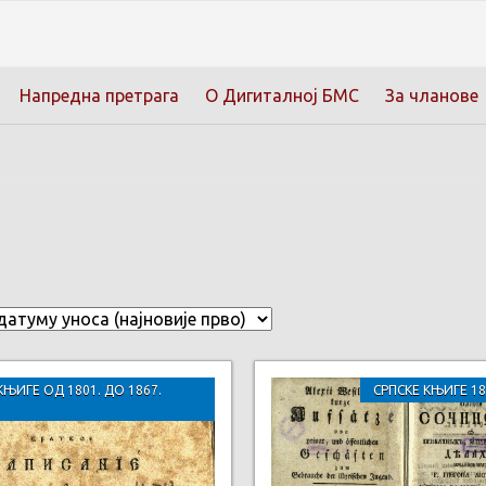
Напредна претрага
О Дигиталној БМС
За чланове
КЊИГЕ ОД 1801. ДО 1867.
СРПСКЕ КЊИГЕ 18