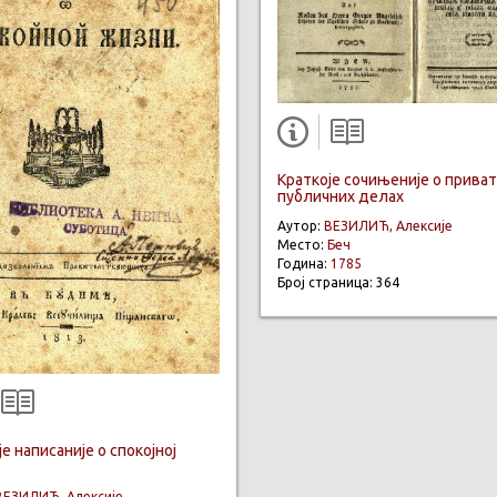
Краткоје сочињеније о приват
публичних делах
Аутор:
ВЕЗИЛИЋ, Алексије
Место:
Беч
Година:
1785
Број страница: 364
е написаније о спокојној
ВЕЗИЛИЋ, Алексије