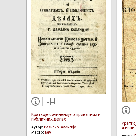
Краткоје сочиненије о приватних и
публичних делах
Краткој
Аутор:
Везилић, Алексије
жизни
Место:
Беч
Аутор: