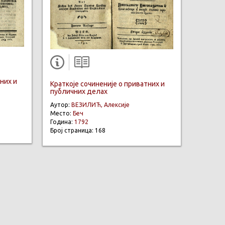
них и
Краткоје сочиненије о приватних и
публичних делах
Аутор:
ВЕЗИЛИЋ, Алексије
Место:
Беч
Година:
1792
Број страница: 168