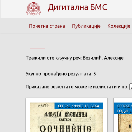
Дигитална БМС
Почетна страна
Публикације
Колекције
Тражили сте кључну реч: Везилић, Алексије
Укупно пронађено резултата: 5
Приказане резултате можете излистати и по:
СРПСКЕ КЊИГЕ 18. ВЕКА
СРПСКЕ 
ГОДИНЕ