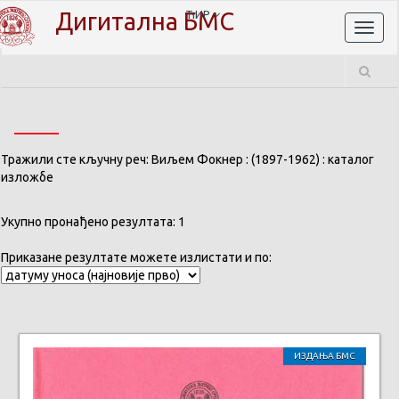
Дигитална БМС
ЋИР
Toggl
naviga
Тражили сте кључну реч: Виљем Фокнер : (1897-1962) : каталог
изложбе
Укупно пронађено резултата: 1
Приказане резултате можете излистати и по:
ИЗДАЊА БМС