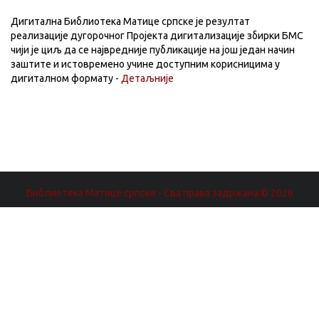
Дигитална Библиотека Матице српске је резултат
реализације дугорочног Пројекта дигитализације збирки БМС
чији је циљ да се највредније публикације на још један начин
заштите и истовремено учине доступним корисницима у
дигиталном формату -
Детаљније
Библиотека Матице српске - Сва права задржана.© 2026