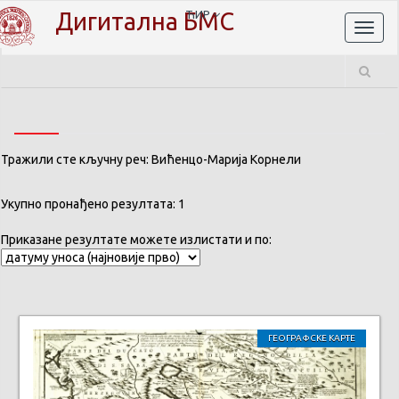
Дигитална БМС
ЋИР
Toggl
naviga
Тражили сте кључну реч: Вићенцо-Марија Корнели
Укупно пронађено резултата: 1
Приказане резултате можете излистати и по:
ГЕОГРАФСКЕ КАРТЕ