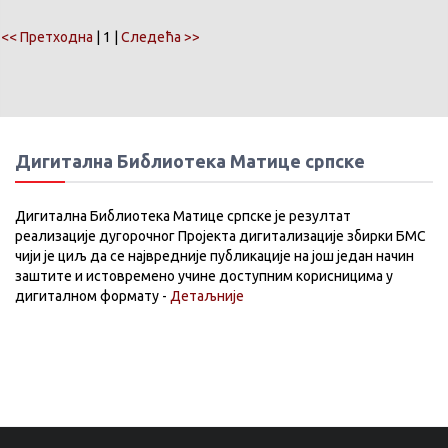
<< Претходна
| 1 |
Следећа >>
Дигитална Библиотека Матице српске
Дигитална Библиотека Матице српске је резултат
реализације дугорочног Пројекта дигитализације збирки БМС
чији је циљ да се највредније публикације на још један начин
заштите и истовремено учине доступним корисницима у
дигиталном формату -
Детаљније