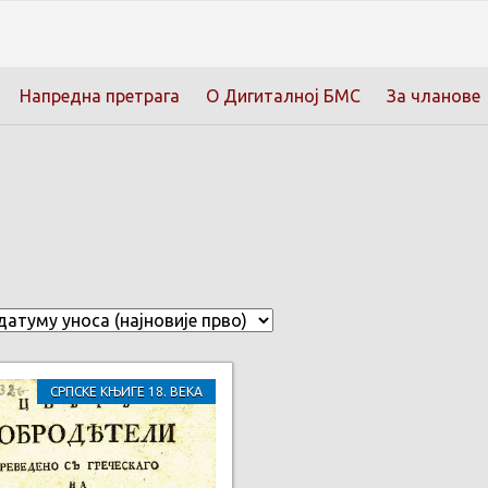
Напредна претрага
О Дигиталној БМС
За чланове
СРПСКЕ КЊИГЕ 18. ВЕКА