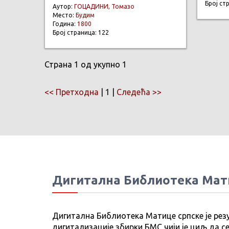
Број ст
Аутор:
ГОЦАДИНИ, Томазо
Место:
Будим
Година:
1800
Број страница: 122
Страна 1 од укупно 1
<< Претходна
| 1 |
Следећа >>
Дигитална Библиотека Мат
Дигитална Библиотека Матице српске је рез
дигитализације збирки БМС чији је циљ да се