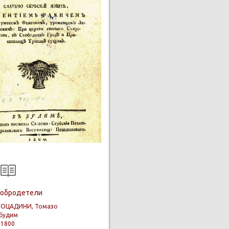
добродетели
ГОЦАДИНИ, Томазо
Будим
:
1800