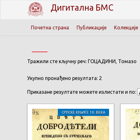
Дигитална БМС
Почетна страна
Публикације
Колекције
Тражили сте кључну реч: ГОЦАДИНИ, Томазо
Укупно пронађено резултата: 2
Приказане резултате можете излистати и по:
СРПСКЕ КЊИГЕ 18. ВЕКА