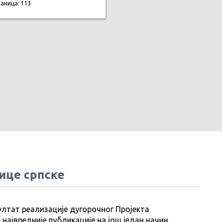
раница: 113
ице српске
ултат реализације дугорочног Пројекта
 највредније публикације на још један начин