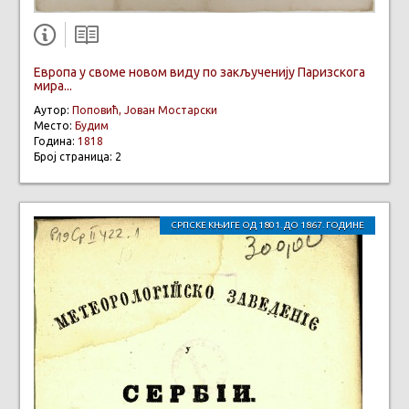
Европа у своме новом виду по закљученију Паризскога
мира...
Аутор:
Поповић, Јован Мостарски
Место:
Будим
Година:
1818
Број страница: 2
СРПСКЕ КЊИГЕ ОД 1801. ДО 1867. ГОДИНЕ