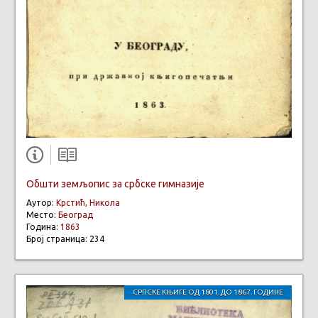
Обшти земљопис за србске гимназије
Аутор:
Крстић, Никола
Место:
Београд
Година:
1863
Број страница: 234
СРПСКЕ КЊИГЕ ОД 1801. ДО 1867. ГОДИНЕ