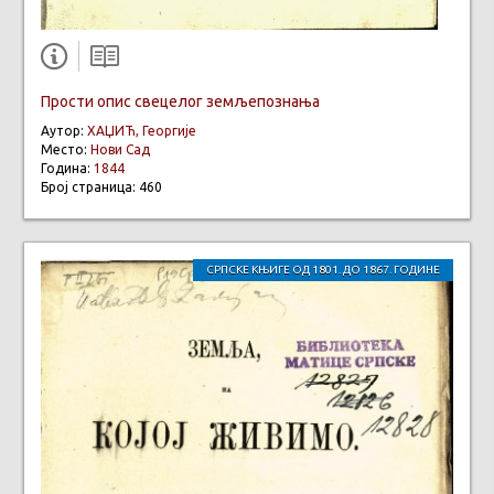
Прости опис свецелог земљепознања
Аутор:
ХАЏИЋ, Георгије
Место:
Нови Сад
Година:
1844
Број страница: 460
СРПСКЕ КЊИГЕ ОД 1801. ДО 1867. ГОДИНЕ