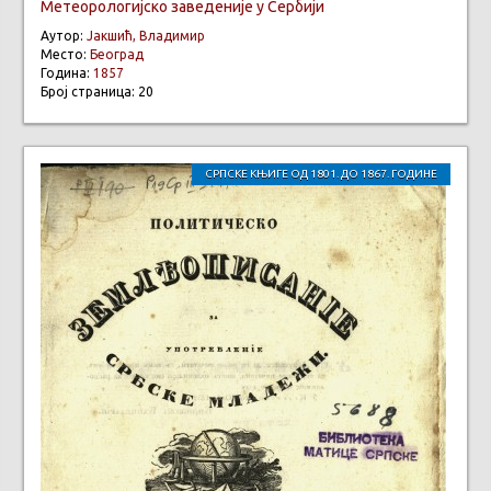
Метеорологијско заведеније у Сербији
Аутор:
Јакшић, Владимир
Место:
Београд
Година:
1857
Број страница: 20
СРПСКЕ КЊИГЕ ОД 1801. ДО 1867. ГОДИНЕ