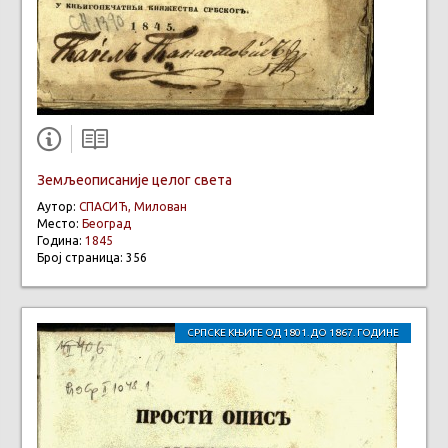
Земљеописаније целог света
Аутор:
СПАСИЋ, Милован
Место:
Београд
Година:
1845
Број страница: 356
СРПСКЕ КЊИГЕ ОД 1801. ДО 1867. ГОДИНЕ