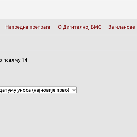
Напредна претрага
О Дигиталној БМС
За чланове
о псалму 14