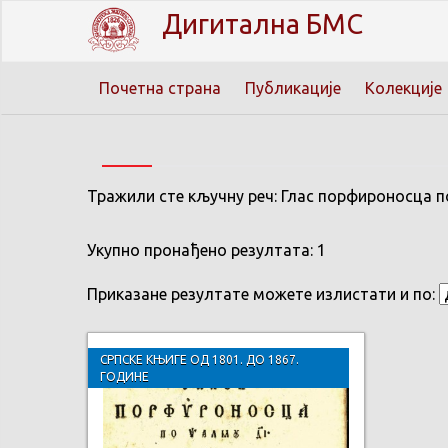
Дигитална БМС
Почетна страна
Публикације
Колекције
Тражили сте кључну реч: Глас порфироносца п
Укупно пронађено резултата: 1
Приказане резултате можете излистати и по:
СРПСКЕ КЊИГЕ ОД 1801. ДО 1867.
ГОДИНЕ