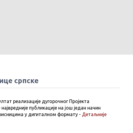
ице српске
ултат реализације дугорочног Пројекта
 највредније публикације на још један начин
рисницима у дигиталном формату -
Детаљније