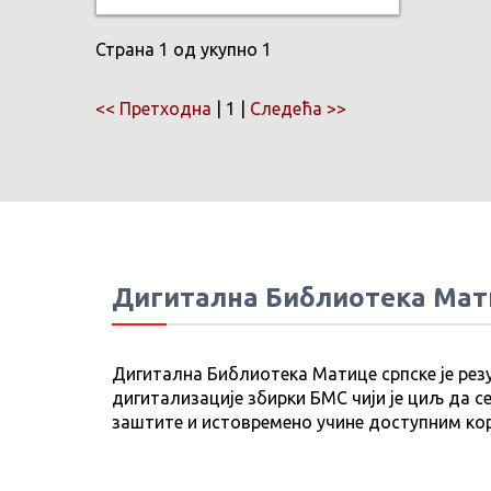
Страна 1 од укупно 1
<< Претходна
| 1 |
Следећа >>
Дигитална Библиотека Мат
Дигитална Библиотека Матице српске је рез
дигитализације збирки БМС чији је циљ да се
заштите и истовремено учине доступним ко