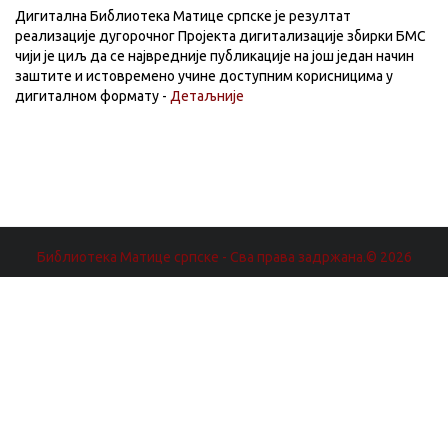
Дигитална Библиотека Матице српске је резултат
реализације дугорочног Пројекта дигитализације збирки БМС
чији је циљ да се највредније публикације на још један начин
заштите и истовремено учине доступним корисницима у
дигиталном формату -
Детаљније
Библиотека Матице српске - Сва права задржана.© 2026