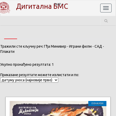
Дигитална БМС
ЋИР
Toggl
naviga
Тражили сте кључну реч: Гђа Минивер - Играни филм - САД -
Плакати
Укупно пронађено резултата: 1
Приказане резултате можете излистати и по:
ПЛАКАТИ