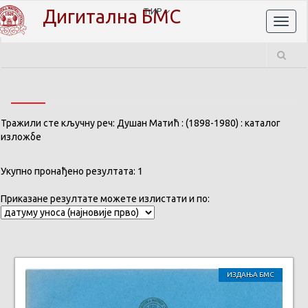
Дигитална БМС
ЋИР
Toggl
naviga
Тражили сте кључну реч: Душан Матић : (1898-1980) : каталог
изложбе
Укупно пронађено резултата: 1
Приказане резултате можете излистати и по:
ИЗДАЊА БМС