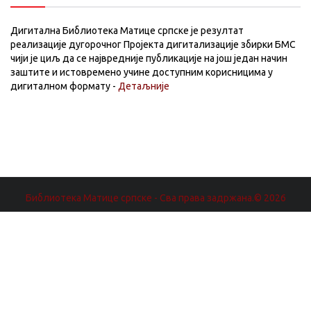
Дигитална Библиотека Матице српске је резултат
реализације дугорочног Пројекта дигитализације збирки БМС
чији је циљ да се највредније публикације на још један начин
заштите и истовремено учине доступним корисницима у
дигиталном формату -
Детаљније
Библиотека Матице српске - Сва права задржана.© 2026