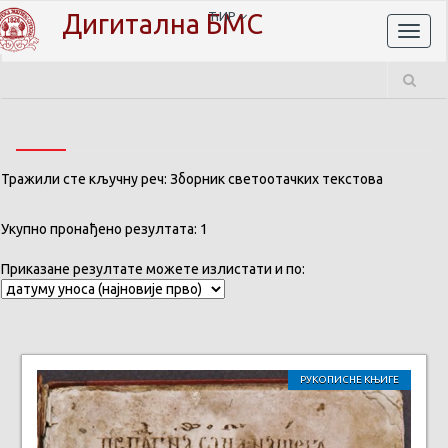
Дигитална БМС
ЋИР
Toggl
naviga
Тражили сте кључну реч: Зборник светоотачких текстова
Укупно пронађено резултата: 1
Приказане резултате можете излистати и по:
РУКОПИСНЕ КЊИГЕ