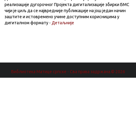
реализације дугорочног Пројекта дигитализације збирки БМС
чији је циљ да се највредније публикације на још један начин
заштите и истовремено учине доступним корисницима у
дигиталном формату -
Детаљније
Библиотека Матице српске - Сва права задржана.© 2026