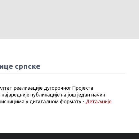
ице српске
ултат реализације дугорочног Пројекта
 највредније публикације на још један начин
рисницима у дигиталном формату -
Детаљније