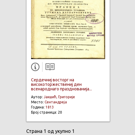
Сердечниј восторг на
високоторжествениј ден
всенароднаго празднованија...
Аутор:
Јакшић, Григорије
Место:
Сентандреја
Година:
1813
Број страница: 20
Страна 1 од укупно 1