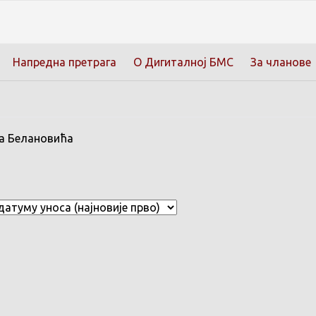
Напредна претрага
О Дигиталној БМС
За чланове
на Белановића