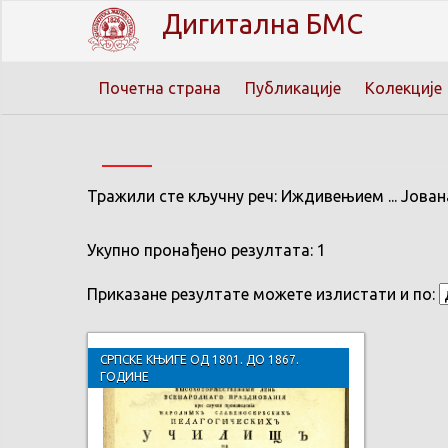
Дигитална БМС
Почетна страна
Публикације
Колекције
Тражили сте кључну реч: Иждивењием ... Јова
Укупно пронађено резултата: 1
Приказане резултате можете излистати и по:
СРПСКЕ КЊИГЕ ОД 1801. ДО 1867.
ГОДИНЕ