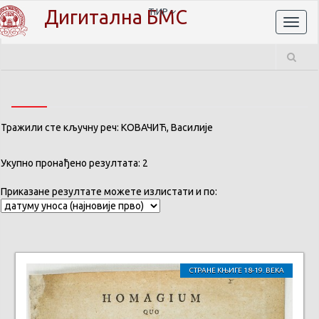
Дигитална БМС
ЋИР
Toggl
naviga
Тражили сте кључну реч: КОВАЧИЋ, Василије
Укупно пронађено резултата: 2
Приказане резултате можете излистати и по:
СТРАНЕ КЊИГЕ 18-19. ВЕКА