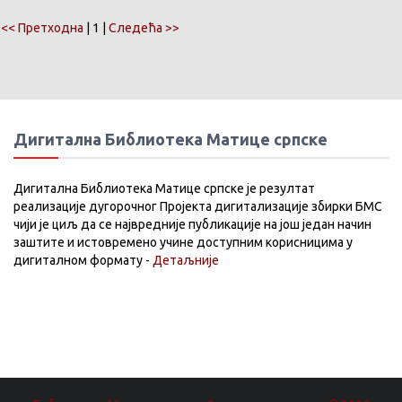
<< Претходна
| 1 |
Следећа >>
Дигитална Библиотека Матице српске
Дигитална Библиотека Матице српске је резултат
реализације дугорочног Пројекта дигитализације збирки БМС
чији је циљ да се највредније публикације на још један начин
заштите и истовремено учине доступним корисницима у
дигиталном формату -
Детаљније