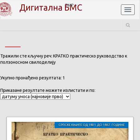
Дигитална БМС
ЋИР
Toggl
naviga
Тражили сте кључну реч: КРАТКО практическо руководство к
ползоносном свилодeлију
Укупно пронађено резултата: 1
Приказане резултате можете излистати и по:
СРПСКЕ КЊИГЕ ОД 1801. ДО 1867. ГОДИНЕ