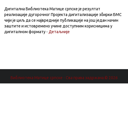
Дигитална Библиотека Матице српске је резултат
реализације дугорочног Пројекта дигитализације збирки БМС
чији је циљ да се највредније публикације на још један начин
заштите и истовремено учине доступним корисницима у
дигиталном формату -
Детаљније
Библиотека Матице српске - Сва права задржана.© 2026