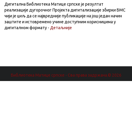
Дигитална Библиотека Матице српске је резултат
реализације дугорочног Пројекта дигитализације збирки БМС
чији је циљ да се највредније публикације на још један начин
заштите и истовремено учине доступним корисницима у
дигиталном формату -
Детаљније
Библиотека Матице српске - Сва права задржана.© 2026