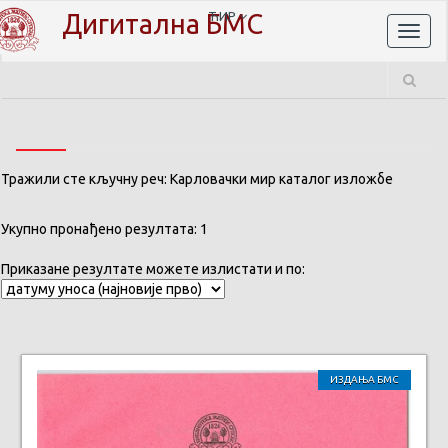
Дигитална БМС
ЋИР
Toggl
naviga
Тражили сте кључну реч: Карловачки мир каталог изложбе
Укупно пронађено резултата: 1
Приказане резултате можете излистати и по:
ИЗДАЊА БМС