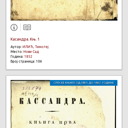
Касандра. Књ. 1
Аутор:
ИЛИЋ, Тимотеј
Место:
Нови Сад
Година:
1852
Број страница: 106
СРПСКЕ КЊИГЕ ОД 1801. ДО 1867. ГОДИНЕ