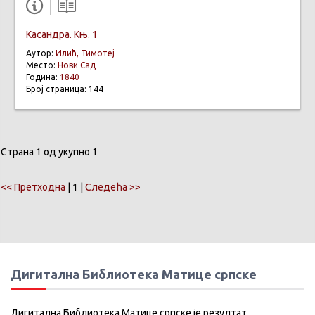
Касандра. Књ. 1
Аутор:
Илић, Тимотеј
Место:
Нови Сад
Година:
1840
Број страница: 144
Страна 1 од укупно 1
<< Претходна
| 1 |
Следећа >>
Дигитална Библиотека Матице српске
Дигитална Библиотека Матице српске је резултат