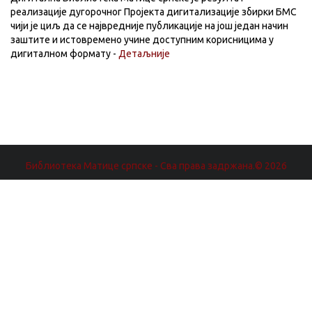
реализације дугорочног Пројекта дигитализације збирки БМС
чији је циљ да се највредније публикације на још један начин
заштите и истовремено учине доступним корисницима у
дигиталном формату -
Детаљније
Библиотека Матице српске - Сва права задржана.© 2026