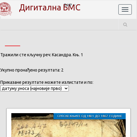
Дигитална БМС
ЋИР
Toggl
naviga
Тражили сте кључну реч: Касандра. Књ. 1
Укупно пронађено резултата: 2
Приказане резултате можете излистати и по:
СРПСКЕ КЊИГЕ ОД 1801. ДО 1867. ГОДИНЕ