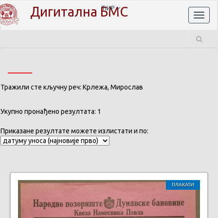
Дигитална БМС
ЋИР
Toggl
naviga
Тражили сте кључну реч: Крлежа, Мирослав
Укупно пронађено резултата: 1
Приказане резултате можете излистати и по:
ПЛАКАТИ