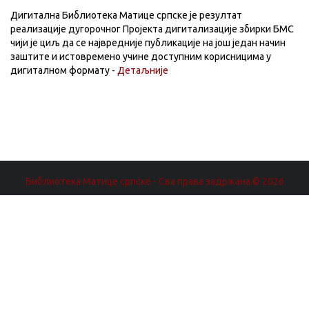
Дигитална Библиотека Матице српске је резултат
реализације дугорочног Пројекта дигитализације збирки БМС
чији је циљ да се највредније публикације на још један начин
заштите и истовремено учине доступним корисницима у
дигиталном формату -
Детаљније
Библиотека Матице српске - Сва права задржана.© 2026