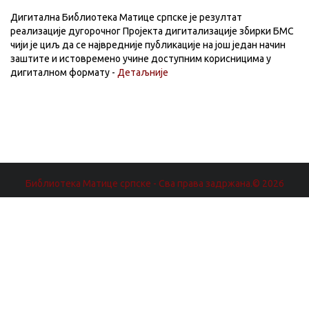
Дигитална Библиотека Матице српске је резултат
реализације дугорочног Пројекта дигитализације збирки БМС
чији је циљ да се највредније публикације на још један начин
заштите и истовремено учине доступним корисницима у
дигиталном формату -
Детаљније
Библиотека Матице српске - Сва права задржана.© 2026