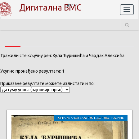
Дигитална БМС
ЋИР
Toggl
naviga
Тражили сте кључну реч: Кула Ђуришића и Чардак Алексића
Укупно пронађено резултата: 1
Приказане резултате можете излистати и по:
СРПСКЕ КЊИГЕ ОД 1801. ДО 1867. ГОДИНЕ