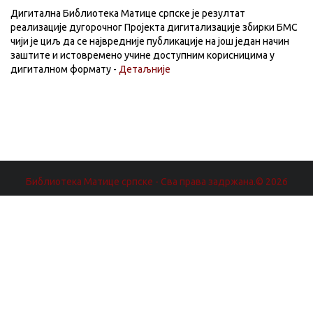
Дигитална Библиотека Матице српске је резултат
реализације дугорочног Пројекта дигитализације збирки БМС
чији је циљ да се највредније публикације на још један начин
заштите и истовремено учине доступним корисницима у
дигиталном формату -
Детаљније
Библиотека Матице српске - Сва права задржана.© 2026