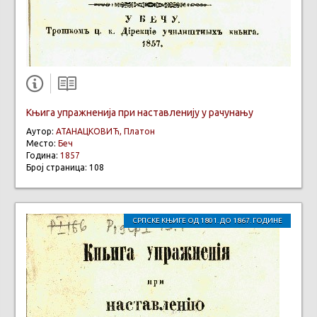
Књига упражненија при наставленију у рачунању
Аутор:
АТАНАЦКОВИЋ, Платон
Место:
Беч
Година:
1857
Број страница: 108
СРПСКЕ КЊИГЕ ОД 1801. ДО 1867. ГОДИНЕ