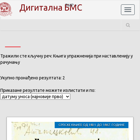
Дигитална БМС
ЋИР
Toggl
naviga
Тражили сте кључну реч: Књига упражненија при наставленију у
рачунању
Укупно пронађено резултата: 2
Приказане резултате можете излистати и по:
СРПСКЕ КЊИГЕ ОД 1801. ДО 1867. ГОДИНЕ