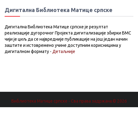
Дигитална Библиотека Матице српске
Дигитална Библиотека Матице српске је резултат
реализације дугорочног Пројекта дигитализације збирки БМС
чији је циљ да се највредније публикације на још један начин
заштите и истовремено учине доступним корисницима у
дигиталном формату -
Детаљније
Библиотека Матице српске - Сва права задржана.© 2026