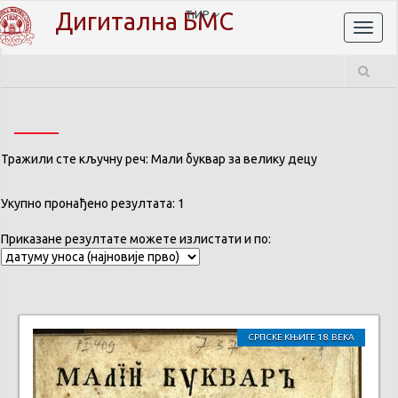
Дигитална БМС
ЋИР
Toggl
naviga
Тражили сте кључну реч: Мали буквар за велику децу
Укупно пронађено резултата: 1
Приказане резултате можете излистати и по:
СРПСКЕ КЊИГЕ 18. ВЕКА