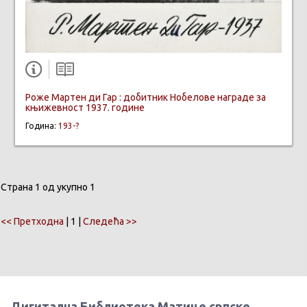
Роже Мартен ди Гар : добитник Нобелове награде за
књижевност 1937. године
Година:
193-?
Страна 1 од укупно 1
<< Претходна
| 1 |
Следећа >>
Дигитална Библиотека Матице српске