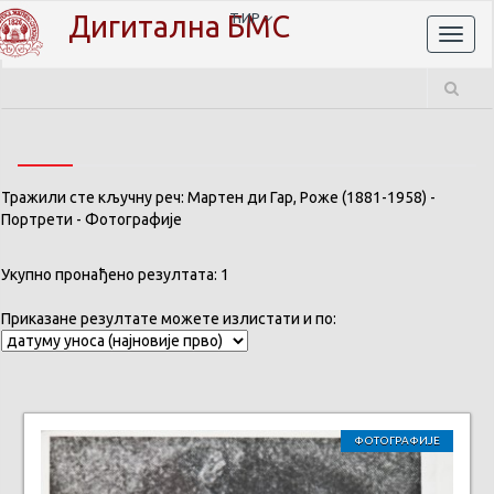
Дигитална БМС
ЋИР
Toggl
naviga
Тражили сте кључну реч: Мартен ди Гар, Роже (1881-1958) -
Портрети - Фотографије
Укупно пронађено резултата: 1
Приказане резултате можете излистати и по:
ФОТОГРАФИЈЕ