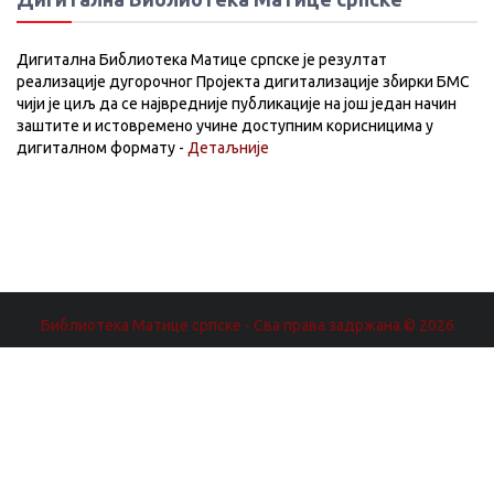
Дигитална Библиотека Матице српске је резултат
реализације дугорочног Пројекта дигитализације збирки БМС
чији је циљ да се највредније публикације на још један начин
заштите и истовремено учине доступним корисницима у
дигиталном формату -
Детаљније
Библиотека Матице српске - Сва права задржана.© 2026