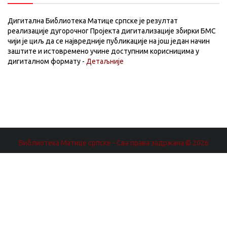
Дигитална Библиотека Матице српске је резултат
реализације дугорочног Пројекта дигитализације збирки БМС
чији је циљ да се највредније публикације на још један начин
заштите и истовремено учине доступним корисницима у
дигиталном формату -
Детаљније
Библиотека Матице српске - Сва права задржана.© 2026