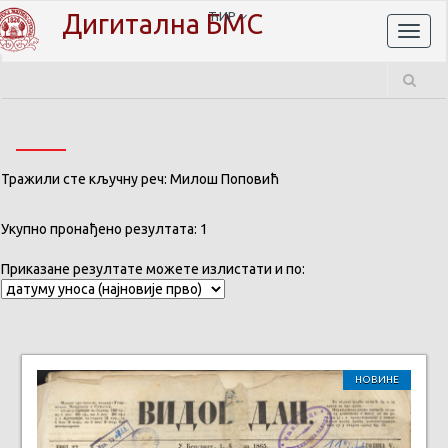
Дигитална БМС
ЋИР
Toggl
naviga
Тражили сте кључну реч: Милош Поповић
Укупно пронађено резултата: 1
Приказане резултате можете излистати и по:
НОВИНЕ