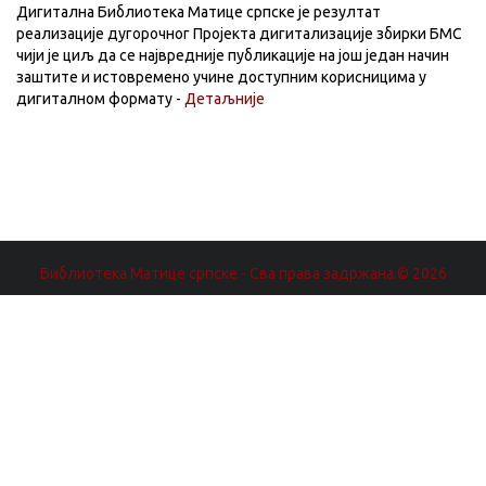
Дигитална Библиотека Матице српске је резултат
реализације дугорочног Пројекта дигитализације збирки БМС
чији је циљ да се највредније публикације на још један начин
заштите и истовремено учине доступним корисницима у
дигиталном формату -
Детаљније
Библиотека Матице српске - Сва права задржана.© 2026