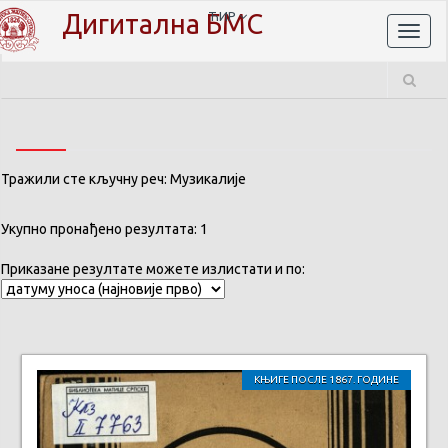
Дигитална БМС
ЋИР
Toggl
naviga
Тражили сте кључну реч: Музикалије
Укупно пронађено резултата: 1
Приказане резултате можете излистати и по:
КЊИГЕ ПОСЛЕ 1867. ГОДИНЕ