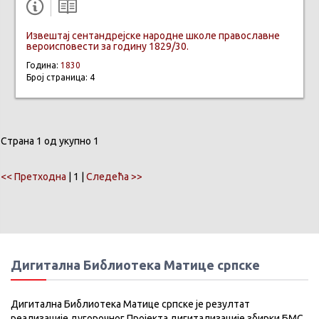
Извештај сентандрејске народне школе православне
вероисповести за годину 1829/30.
Година:
1830
Број страница: 4
Страна 1 од укупно 1
<< Претходна
| 1 |
Следећа >>
Дигитална Библиотека Матице српске
Дигитална Библиотека Матице српске је резултат
реализације дугорочног Пројекта дигитализације збирки БМС