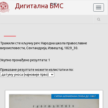
Дигитална БМС
ЋИР
Toggl
naviga
Тражили сте кључну реч: Народна школа православне
вероисповести, Сентандреја, Извештај, 1829_30.
Укупно пронађено резултата: 1
Приказане резултате можете излистати и по:
СИТНА ШТАМПАНА ГРАЂА ДО 1867.