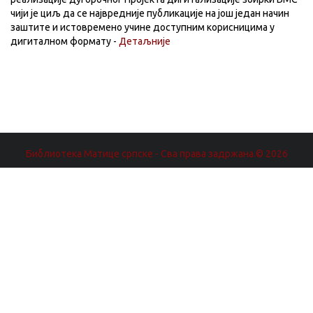
чији је циљ да се највредније публикације на још један начин
заштите и истовремено учине доступним корисницима у
дигиталном формату -
Детаљније
Библиотека Матице српске - Сва права задржана.© 2026