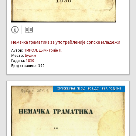
Немачка граматика за употребленије српске младежи
Аутор:
ТИРОЛ, Димитрије П.
Место:
Будим
Година:
1830
Број страница: 392
СРПСКЕ КЊИГЕ ОД 1801. ДО 1867. ГОДИНЕ