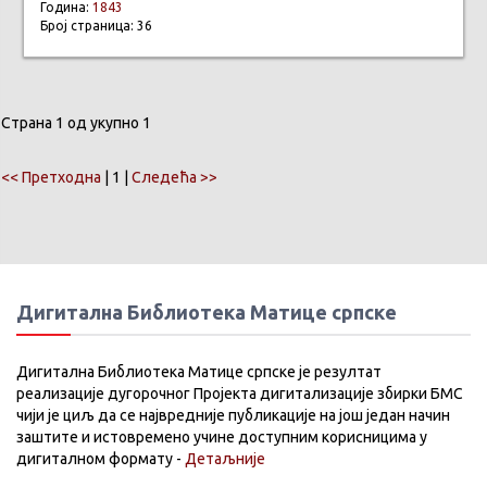
Година:
1843
Број страница: 36
Страна 1 од укупно 1
<< Претходна
| 1 |
Следећа >>
Дигитална Библиотека Матице српске
Дигитална Библиотека Матице српске је резултат
реализације дугорочног Пројекта дигитализације збирки БМС
чији је циљ да се највредније публикације на још један начин
заштите и истовремено учине доступним корисницима у
дигиталном формату -
Детаљније