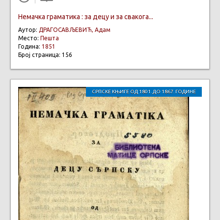
Немачка граматика : за децу и за свакога...
Аутор:
ДРАГОСАВЉЕВИЋ, Адам
Место:
Пешта
Година:
1851
Број страница: 156
СРПСКЕ КЊИГЕ ОД 1801. ДО 1867. ГОДИНЕ