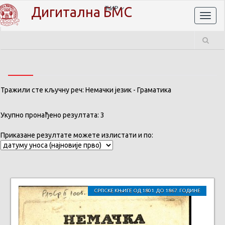
Дигитална БМС
ЋИР
Toggl
naviga
Тражили сте кључну реч: Немачки језик - Граматика
Укупно пронађено резултата: 3
Приказане резултате можете излистати и по:
СРПСКЕ КЊИГЕ ОД 1801. ДО 1867. ГОДИНЕ