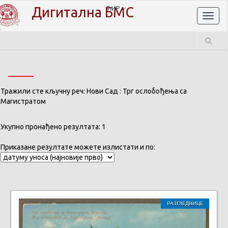
Дигитална БМС
ЋИР
Toggl
naviga
Тражили сте кључну реч: Нови Сад : Трг ослобођења са
Магистратом
Укупно пронађено резултата: 1
Приказане резултате можете излистати и по:
РАЗГЛЕДНИЦЕ