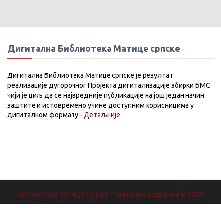
Дигитална Библиотека Матице српске
Дигитална Библиотека Матице српске је резултат
реализације дугорочног Пројекта дигитализације збирки БМС
чији је циљ да се највредније публикације на још један начин
заштите и истовремено учине доступним корисницима у
дигиталном формату -
Детаљније
Библиотека Матице српске - Сва права задржана.© 2026