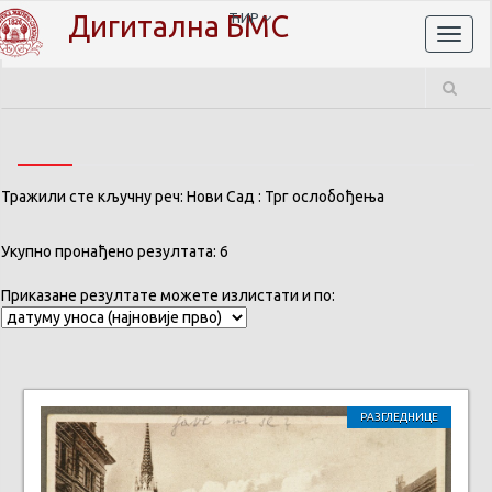
Дигитална БМС
ЋИР
Toggl
naviga
Тражили сте кључну реч: Нови Сад : Трг ослобођења
Укупно пронађено резултата: 6
Приказане резултате можете излистати и по:
РАЗГЛЕДНИЦЕ