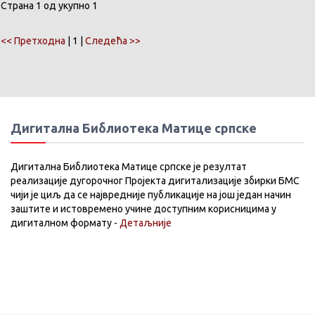
Страна 1 од укупно 1
<< Претходна
| 1 |
Следећа >>
Дигитална Библиотека Матице српске
Дигитална Библиотека Матице српске је резултат
реализације дугорочног Пројекта дигитализације збирки БМС
чији је циљ да се највредније публикације на још један начин
заштите и истовремено учине доступним корисницима у
дигиталном формату -
Детаљније